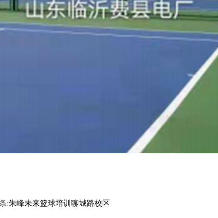
条:
朱峰未来篮球培训聊城路校区